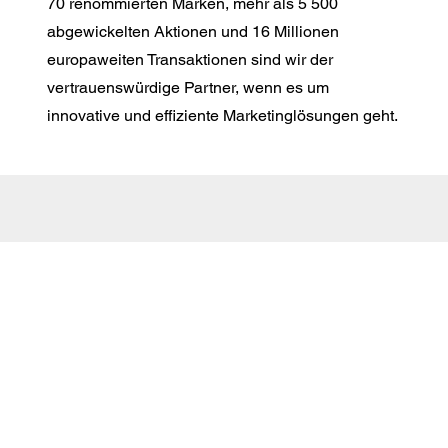
70 renommierten Marken, mehr als 5 500
abgewickelten Aktionen und 16 Millionen
europaweiten Transaktionen sind wir der
vertrauenswürdige Partner, wenn es um
innovative und effiziente Marketinglösungen geht.
E-Mail:
info@markenmehrwert.com
AGB
Impressum
Datenschutz
Cookie-Richtlinie (EU)