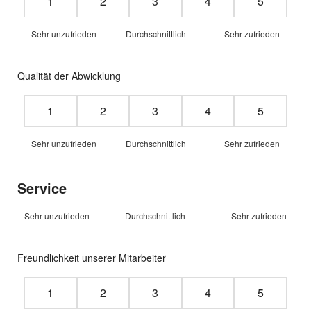
1
2
3
4
5
Sehr unzufrieden
Durchschnittlich
Sehr zufrieden
Qualität der Abwicklung
Rating from 1 to 5 stars
1
2
3
4
5
Sehr unzufrieden
Durchschnittlich
Sehr zufrieden
Service
Sehr unzufrieden
Durchschnittlich
Sehr zufrieden
Freundlichkeit unserer Mitarbeiter
Rating from 1 to 5 stars
1
2
3
4
5