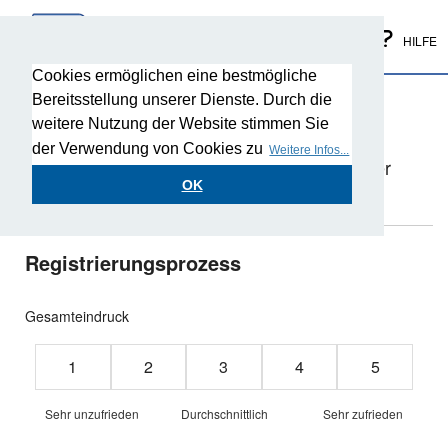
HILFE
Cookies ermöglichen eine bestmögliche
Ihre Meinung ist uns wichtig!
Bereitsstellung unserer Dienste. Durch die
weitere Nutzung der Website stimmen Sie
Vielen Dank für Ihre Registrierung. Über ein
der Verwendung von Cookies zu
Weitere Infos...
Feedback in Bezug auf die Registrierung oder
unsere Servicequalität würden wir uns sehr
OK
freuen.
Registrierungsprozess
Gesamteindruck
Rating from 1 to 5 stars
1
2
3
4
5
Sehr unzufrieden
Durchschnittlich
Sehr zufrieden