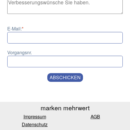
info.feedbackTextarea
E-Mail:
*
Email address for feedback response
Vorgangsnr.
Order number for registration lookup
ABSCHICKEN
marken mehrwert
Impressum
AGB
Datenschutz