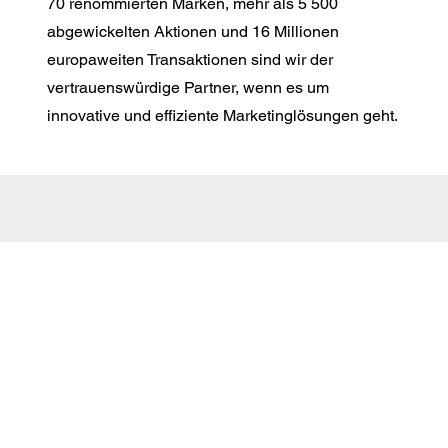
70 renommierten Marken, mehr als 5 500
abgewickelten Aktionen und 16 Millionen
europaweiten Transaktionen sind wir der
vertrauenswürdige Partner, wenn es um
innovative und effiziente Marketinglösungen geht.
E-Mail:
info@markenmehrwert.com
AGB
Impressum
Datenschutz
Cookie-Richtlinie (EU)