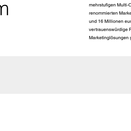
m
mehrstufigen Multi-C
renommierten Marke
und 16 Millionen eu
vertrauenswürdige P
Marketinglösungen 
Vorstand: Frank Schwarz
Aufsichtsrat (Vorsitz): Prof. Dr. Stefan Jugel