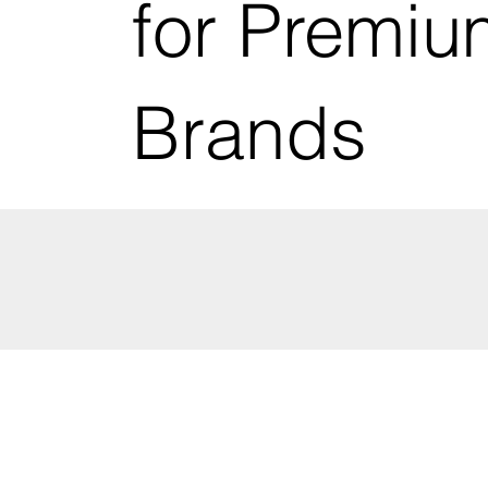
for Premiu
Brands
marken mehrwert - brand added
value AG