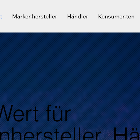
t
Markenhersteller
Händler
Konsumenten
ert für
hersteller, H