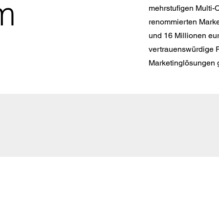
m
mehrstufigen Multi-C
renommierten Marke
und 16 Millionen eu
vertrauenswürdige P
Marketinglösungen 
Vorstand: Frank Schwarz
Aufsichtsrat (Vorsitz): Prof. Dr. Stefan Jugel