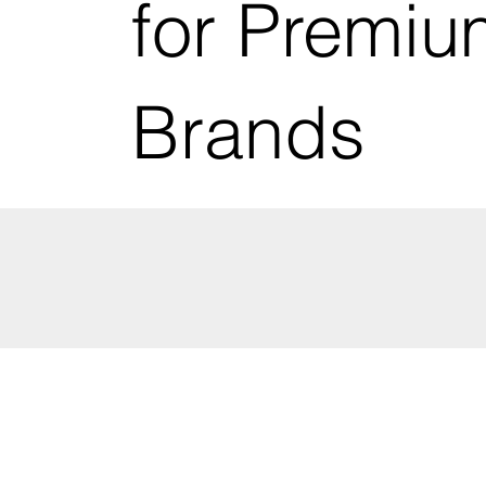
for Premiu
Brands
marken mehrwert - brand added
value AG